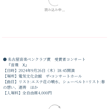
●宗次ホール スイーツタイムコンサート
『チェロの音色に包まれた風景』
【日時】2025年１月25日（土）13:30開演
【場所】宗次ホール
【曲目】ベートーヴェン:チェロ・ソナタ第3番 第1楽章、
ショパン:チェロ・ソナタ 第3楽章他
【入場料】一般（自由席）2,000円