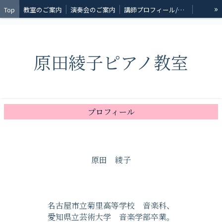
»
Top
教室のご案内
演奏会のご案内
講師プロフィール/コンサート情報
お教室の様子
原田綾子ピアノ教室
プロフィール
原田 綾子
名古屋市立菊里高等学校 音楽科、
愛知県立芸術大学 音楽学部卒業。